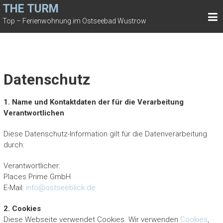
Zum
THE TURM
Inhalt
Top – Ferienwohnung im Ostseebad Wustrow
springen
Datenschutz
1. Name und Kontaktdaten der für die Verarbeitung
Verantwortlichen
Diese Datenschutz-Information gilt für die Datenverarbeitung
durch:
Verantwortlicher:
Places Prime GmbH
E-Mail:
info@ostseeblick.de
2. Cookies
Diese Webseite verwendet Cookies. Wir verwenden
Cookies
,